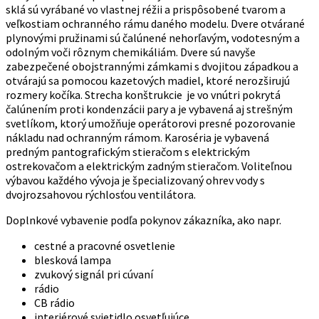
sklá sú vyrábané vo vlastnej réžii a prispôsobené tvarom a
veľkostiam ochranného rámu daného modelu. Dvere otvárané
plynovými pružinami sú čalúnené nehorľavým, vodotesným a
odolným voči rôznym chemikáliám. Dvere sú navyše
zabezpečené obojstrannými zámkami s dvojitou západkou a
otvárajú sa pomocou kazetových madiel, ktoré nerozširujú
rozmery kočíka. Strecha konštrukcie je vo vnútri pokrytá
čalúnením proti kondenzácii pary a je vybavená aj strešným
svetlíkom, ktorý umožňuje operátorovi presné pozorovanie
nákladu nad ochranným rámom. Karoséria je vybavená
predným pantografickým stieračom s elektrickým
ostrekovačom a elektrickým zadným stieračom. Voliteľnou
výbavou každého vývoja je špecializovaný ohrev vody s
dvojrozsahovou rýchlosťou ventilátora.
Doplnkové vybavenie podľa pokynov zákazníka, ako napr.
cestné a pracovné osvetlenie
blesková lampa
zvukový signál pri cúvaní
rádio
CB rádio
interiérové ​​svietidlo osvetľujúce